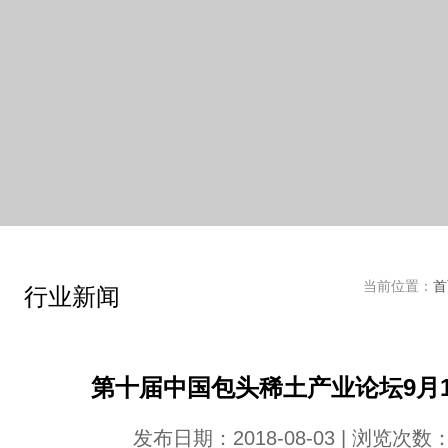
当前位置：
首
行业新闻
第十届中国包头稀土产业论坛9月
发布日期：2018-08-03 | 浏览次数