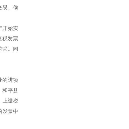
交易、偷
年开始实
值税发票
监管。同
业的进项
。和平县
，上缴税
的发票中