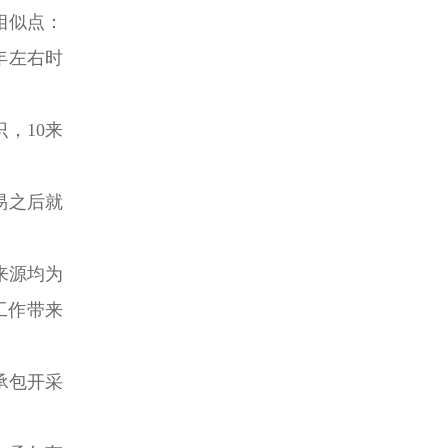
相似点：
年左右时
，10来
易之后就
来源均为
工作带来
承包开采