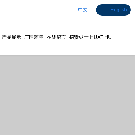
中文
English
产品展示
厂区环境
在线留言
招贤纳士
HUATIHUI
体育·（中
国）官方