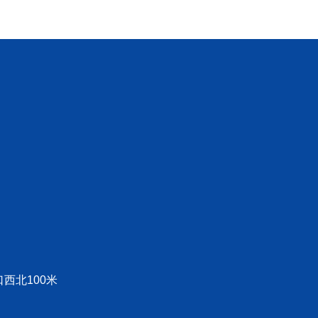
心
产品展示
厂区环境
西北100米