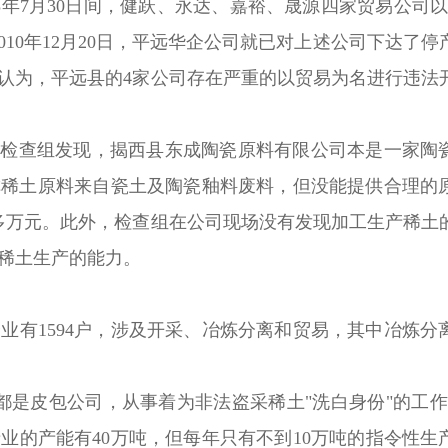
3年7月30日间，健跃、永达、嘉裕、晟源四家贸易公司以
10年12月20日，平远华企公司就已对上述公司下达了停
认为，平远县的4家公司存在严重的以贸易为名进行违法
检查组发现，揭西县东成陶瓷原料有限公司本是一家陶
声称稀土原料来自瓷土及陶瓷釉料废料，但没能提供合理的
0多万元。此外，检查组在公司现场没有发现加工生产稀土
稀土生产的能力。
有1594户，涉及开采、冶炼分离和贸易，其中冶炼分
都是皮包公司，从事着为非法盗采稀土"洗白身份"的工作
业的产能有40万吨，但每年只有不到10万吨的指令性生