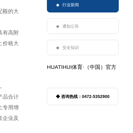
行业新闻
配额的大
通知公告
具有高附
土价格大
安全知识
HUATIHUI体育·（中国）官方
网站
。
产品合计
◆ 咨询热线：0472-5352900
稀土专用增
离企业及