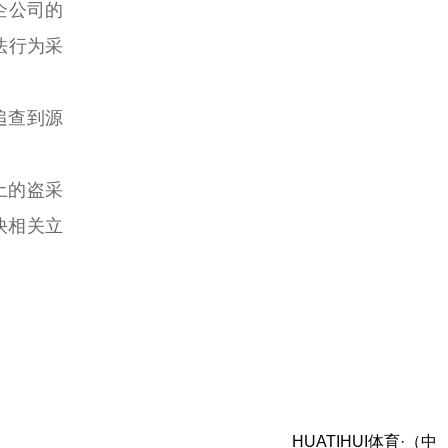
企公司的
法行为采
追查到源
土的盗采
快相关立
HUATIHUI体育·（中