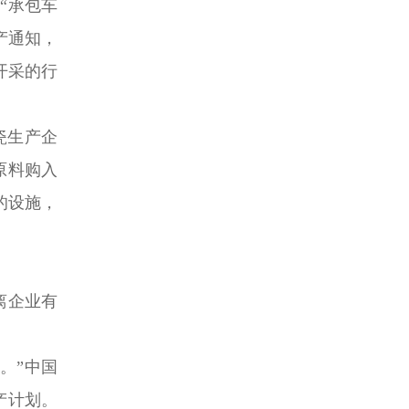
“承包车
产通知，
开采的行
瓷生产企
原料购入
的设施，
离企业有
。”中国
产计划。